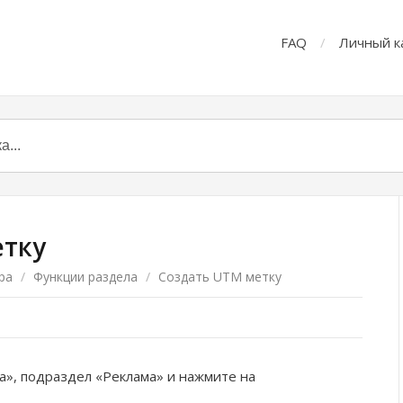
FAQ
Личный к
етку
ра
/
Функции раздела
/
Создать UTM метку
», подраздел «Реклама» и нажмите на