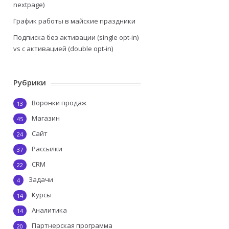
nextpage)
График работы в майские праздники
Подписка без активации (single opt-in)
vs с активацией (double opt-in)
Рубрики
Воронки продаж
13
Магазин
45
Сайт
24
Рассылки
37
CRM
22
Задачи
4
Курсы
14
Аналитика
14
Партнерская программа
20