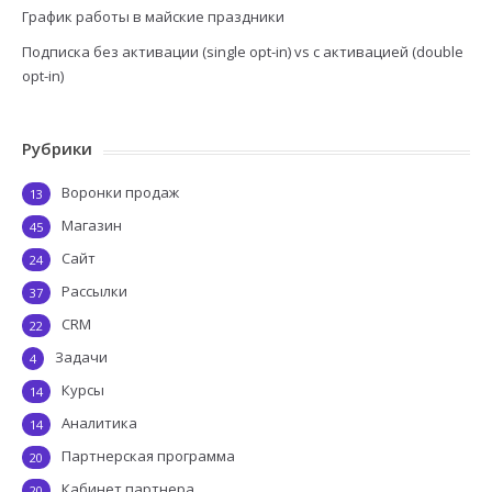
График работы в майские праздники
Подписка без активации (single opt-in) vs с активацией (double
opt-in)
Рубрики
Воронки продаж
13
Магазин
45
Сайт
24
Рассылки
37
CRM
22
Задачи
4
Курсы
14
Аналитика
14
Партнерская программа
20
Кабинет партнера
20