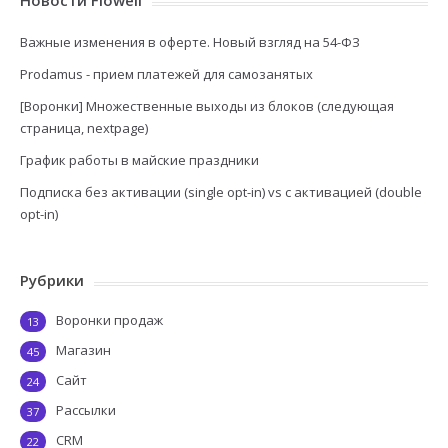
Новости Flowell
Важные изменения в оферте. Новый взгляд на 54-ФЗ
Prodamus - прием платежей для самозанятых
[Воронки] Множественные выходы из блоков (следующая
страница, nextpage)
График работы в майские праздники
Подписка без активации (single opt-in) vs с активацией (double
opt-in)
Рубрики
Воронки продаж
13
Магазин
45
Сайт
24
Рассылки
37
CRM
22