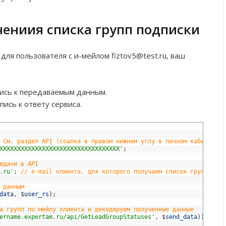
чениия списка групп подписки
для пользователя с и-мейлом fiztov5@test.ru, ваш
ись к передаваемым данным.
ись к ответу сервиса.
 См. раздел API (ссылка в правом нижнем углу в личном кабинете)
XXXXXXXXXXXXXXXXXXXXXXXXXXXXXXXXXX'
;
едачи в API
.ru'
;
// e-mail клиента, для которого получаем список групп, в к
 данным
data
,
$
user_rs
)
;
а групп по мейлу клиента и декодируем полученные данные
ername.expertam.ru/api/GetLeadGroupStatuses'
,
$
send_data
)
)
;