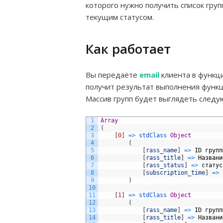
которого нужно получить список груп
текущим статусом.
Как работает
Вы передаёте
email
клиента в функц
получит результат выполнения функци
Массив групп будет выглядеть след
1
Array
2
(
3
[
0
]
=
>
stdClass 
Object
4
(
5
[
rass_name
]
=
>
ID
групп
6
[
rass_title
]
=
>
Названи
7
[
rass_status
]
=
>
статус
8
[
subscription_time
]
=
>
9
)
10
11
[
1
]
=
>
stdClass 
Object
12
(
13
[
rass_name
]
=
>
ID
групп
14
[
rass_title
]
=
>
Названи