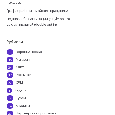
nextpage)
График работы в майские праздники
Подписка без активации (single opt-in)
vs с активацией (double opt-in)
Рубрики
Воронки продаж
13
Магазин
45
Сайт
24
Рассылки
37
CRM
22
Задачи
4
Курсы
14
Аналитика
14
Партнерская программа
20