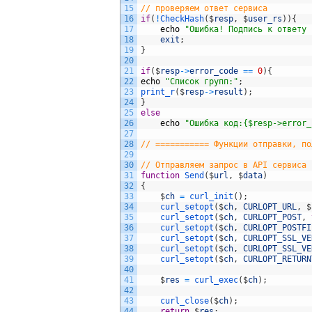
15
// проверяем ответ сервиса
16
if
(
!
CheckHash
(
$
resp
,
$
user_rs
)
)
{
17
echo
"Ошибка! Подпись к ответу 
18
exit
;
19
}
20
21
if
(
$
resp
->
error_code
==
0
)
{
22
echo
"Список групп:"
;
23
print_r
(
$
resp
->
result
)
;
24
}
25
else
26
echo
"Ошибка код:{$resp->error_
27
28
// =========== Функции отправки, по
29
30
// Отправляем запрос в API сервиса 
31
function
Send
(
$
url
,
$
data
)
32
{
33
$
ch
=
curl_init
(
)
;
34
curl_setopt
(
$
ch
,
CURLOPT_URL
,
$
35
curl_setopt
(
$
ch
,
CURLOPT_POST
,
36
curl_setopt
(
$
ch
,
CURLOPT_POSTFI
37
curl_setopt
(
$
ch
,
CURLOPT_SSL_VE
38
curl_setopt
(
$
ch
,
CURLOPT_SSL_VE
39
curl_setopt
(
$
ch
,
CURLOPT_RETURN
40
41
$
res
=
curl_exec
(
$
ch
)
;
42
43
curl_close
(
$
ch
)
;
44
return
$
res
;