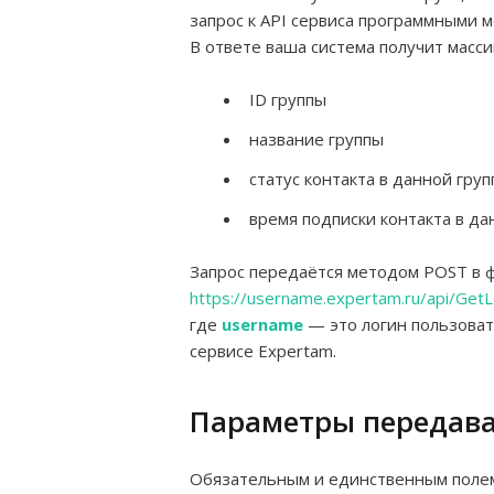
запрос к API сервиса программными 
В ответе ваша система получит масси
ID группы
название группы
статус контакта в данной груп
время подписки контакта в да
Запрос передаётся методом POST в ф
https://username.expertam.ru/api/Get
где
username
— это логин пользовате
сервисе Expertam.
Параметры передава
Обязательным и единственным поле