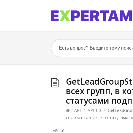
GetLeadGroupSt
всех групп, в к
статусами под
/
API
/
API 1.0
/
GetLeadGroup
состоит контакт со статусами п
API 1.0