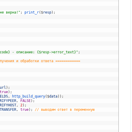
не верна!"
;
print_r
(
$
resp
)
;
code} - описание: {$resp->error_text}"
;
лучения и обработки ответа ============
url
)
;
true
)
;
ELDS
,
http_build_query
(
$
data
)
)
;
RIFYPEER
,
FALSE
)
;
RIFYHOST
,
2
)
;
TRANSFER
,
true
)
;
// выводим ответ в переменную