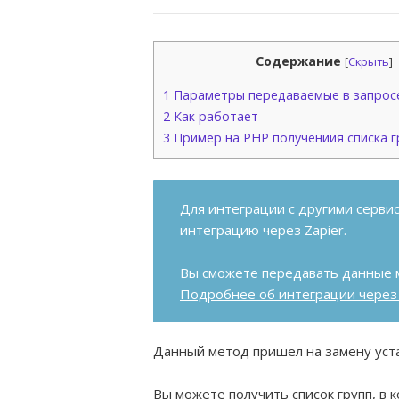
Содержание
[
Скрыть
]
1
Параметры передаваемые в запрос
2
Как работает
3
Пример на PHP получениия списка г
Для интеграции с другими серви
интеграцию через Zapier.
Вы сможете передавать данные 
Подробнее об интеграции через
Данный метод пришел на замену ус
Вы можете получить список групп, в 