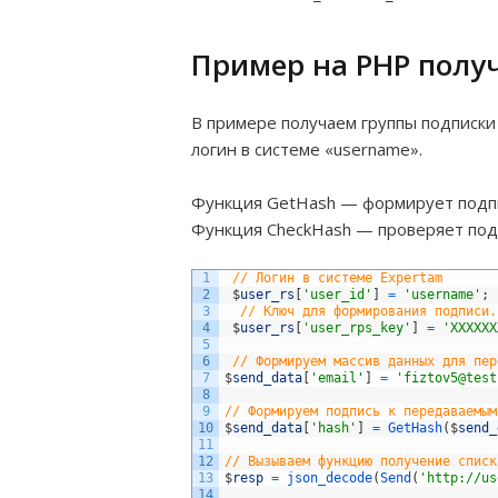
Пример на PHP полу
В примере получаем группы подписки 
логин в системе «username».
Функция GetHash — формирует подп
Функция CheckHash — проверяет подп
1
// Логин в системе Expertam
2
$
user_rs
[
'user_id'
]
=
'username'
;
3
// Ключ для формирования подписи.
4
$
user_rs
[
'user_rps_key'
]
=
'XXXXXX
5
6
// Формируем массив данных для пер
7
$
send_data
[
'email'
]
=
'fiztov5@test
8
9
// Формируем подпись к передаваемым
10
$
send_data
[
'hash'
]
=
GetHash
(
$
send_
11
12
// Вызываем функцию получение списк
13
$
resp
=
json_decode
(
Send
(
'http://us
14