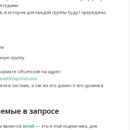
методами.
в, в котором для каждой группы будут пререданы:
пе
нную группу
ормате URLencode на адрес:
LeadGroupStatuses
ля в системе, а так же его домен 3-его уровня в
емые в запросе
м является
email
— это e-mail подписчика, для