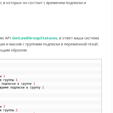
п, в которых он состоит с временем подписки и
ию API
GetLeadGroupStatuses
, в ответ ваша система
и и массив с группами подписки в переменной result.
ующим образом:
ы
1
е
группы
1
подписки
в
группе
1
время
подписки
в
группу
1
ы
2
е
группы
2