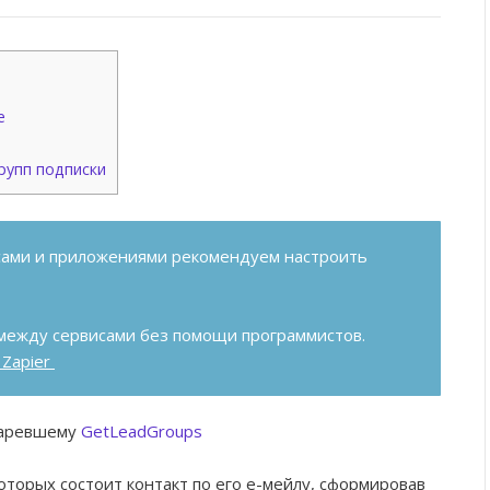
е
рупп подписки
сами и приложениями рекомендуем настроить
между сервисами без помощи программистов.
 Zapier
таревшему
GetLeadGroups
которых состоит контакт по его е-мейлу, сформировав