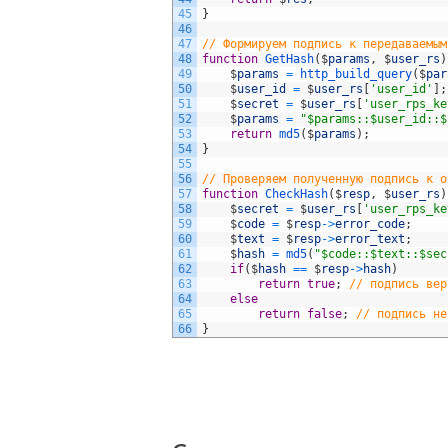
45
}
46
47
// Формируем подпись к передаваемым
48
function
GetHash
(
$
params
,
$
user_rs
)
49
$
params
=
http_build_query
(
$
par
50
$
user_id
=
$
user_rs
[
'user_id'
]
;
51
$
secret
=
$
user_rs
[
'user_rps_ke
52
$
params
=
"$params::$user_id::$
53
return
md5
(
$
params
)
;
54
}
55
56
// Проверяем полученную подпись к о
57
function
CheckHash
(
$
resp
,
$
user_rs
)
58
$
secret
=
$
user_rs
[
'user_rps_ke
59
$
code
=
$
resp
->
error_code
;
60
$
text
=
$
resp
->
error_text
;
61
$
hash
=
md5
(
"$code::$text::$sec
62
if
(
$
hash
==
$
resp
->
hash
)
63
return
true
;
// подпись вер
64
else
65
return
false
;
// подпись не
66
}