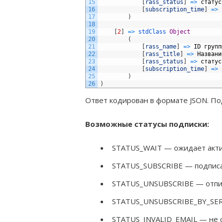
15
[
rass_status
]
=
>
статус
16
[
subscription_time
]
=
>
17
)
18
19
[
2
]
=
>
stdClass 
Object
20
(
21
[
rass_name
]
=
>
ID
групп
22
[
rass_title
]
=
>
Названи
23
[
rass_status
]
=
>
статус
24
[
subscription_time
]
=
>
25
)
26
)
Ответ кодирован в формате JSON. П
Возможные статусы подписки:
STATUS_WAIT — ожидает акт
STATUS_SUBSCRIBE — подписа
STATUS_UNSUBSCRIBE — отпи
STATUS_UNSUBSCRIBE_BY_SER
STATUS_INVALID_EMAIL — не 