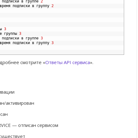
подписки
в
группе
2
время
подписки
в
группу
2
ы
3
е
группы
3
подписки
в
группе
3
время
подписки
в
группу
3
одробнее смотрите «
Ответы API сервиса
».
ивации
н/активирован
сан
VICE — отписан сервисом
существует