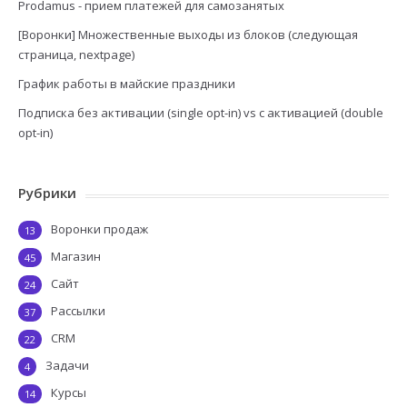
Prodamus - прием платежей для самозанятых
[Воронки] Множественные выходы из блоков (следующая
страница, nextpage)
График работы в майские праздники
Подписка без активации (single opt-in) vs с активацией (double
opt-in)
Рубрики
Воронки продаж
13
Магазин
45
Сайт
24
Рассылки
37
CRM
22
Задачи
4
Курсы
14