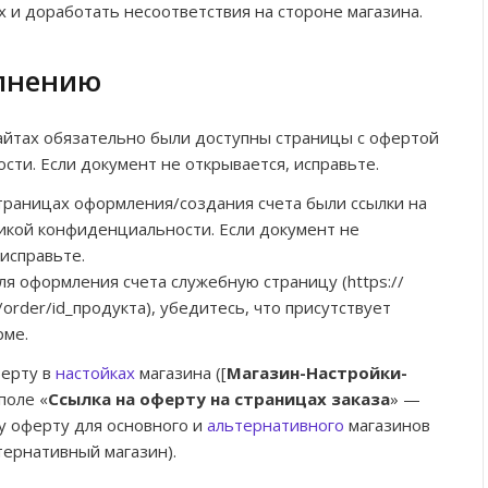
х и доработать несоответствия на стороне магазина.
олнению
айтах обязательно были доступны страницы с офертой
ти. Если документ не открывается, исправьте.
траницах оформления/создания счета были ссылки на
икой конфиденциальности. Если документ не
 исправьте.
ля оформления счета служебную страницу (https://
/order/id_продукта), убедитесь, что присутствует
рме.
ферту в
настойках
магазина ([
Магазин-Настройки-
 поле «
Ссылка на оферту на страницах заказа
» —
у оферту для основного и
альтернативного
магазинов
тернативный магазин).