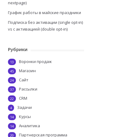
nextpage)
График работы в майские праздники
Подписка без активации (single opt-in)
vs с активацией (double opt-in)
Рубрики
Воронки продаж
13
Магазин
45
Сайт
24
Рассылки
37
CRM
22
Задачи
4
Курсы
14
Аналитика
14
Партнерская программа
20