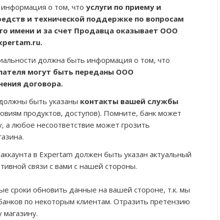
 информация о том, что
услуги по приему и
едств и технической поддержке по вопросам
го имени и за счет Продавца оказывает ООО
xpertam.ru.
иальности должна быть информация о том, что
пателя могут быть переданы ООО
нения договора.
 должны быть указаны
контакты вашей службы
ловиям продуктов, доступов). Помните, банк может
у, а любое несоответствие может грозить
газина.
 аккаунта в Expertam должен быть указан актуальный
тивной связи с вами с нашей стороны.
ые сроки обновить данные на вашей стороне, т.к. мы
банков по некоторым клиентам. Отразить претензию
 магазину.