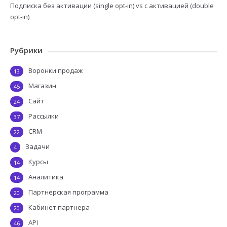
Подписка без активации (single opt-in) vs с активацией (double
opt-in)
Рубрики
Воронки продаж
13
Магазин
45
Сайт
24
Рассылки
37
CRM
22
Задачи
4
Курсы
14
Аналитика
14
Партнерская программа
20
Кабинет партнера
20
API
46