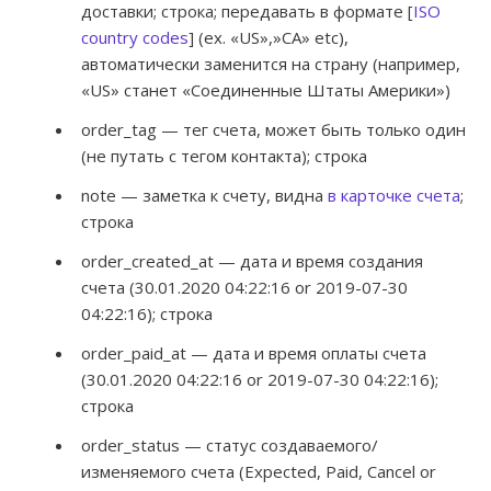
доставки; строка; передавать в формате [
ISO
country codes
] (ex. «US»,»CA» etc),
автоматически заменится на страну (например,
«US» станет «
Соединенные Штаты Америки»
)
order_tag — тег счета, может быть только один
(не путать с тегом контакта); строка
note — заметка к счету, видна
в карточке счета
;
строка
order_created_at — дата и время создания
счета (30.01.2020 04:22:16 or 2019-07-30
04:22:16); строка
order_paid_at — дата и время оплаты счета
(30.01.2020 04:22:16 or 2019-07-30 04:22:16);
строка
order_status — статус создаваемого/
изменяемого счета (Expected, Paid, Cancel or