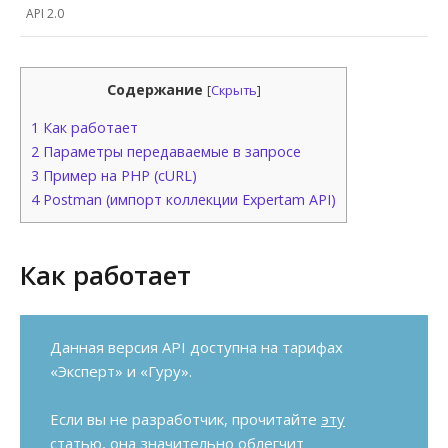
API 2.0
Содержание
[
Скрыть
]
1
Как работает
2
Параметры передаваемые в запросе
3
Пример на PHP (cURL)
4
Postman (импорт коллекции Expertam API)
Как работает
Данная версия API доступна на тарифах
«Эксперт» и «Гуру».
Если вы не разработчик, прочитайте
эту
статью
, она значительно облегчит