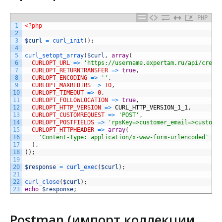
PHP
1
<?php
2
3
$curl
=
curl_init
(
)
;
4
5
curl_setopt_array
(
$curl
,
array
(
6
CURLOPT_URL
=
>
'https://username.expertam.ru/api/creat
7
CURLOPT_RETURNTRANSFER
=
>
true
,
8
CURLOPT_ENCODING
=
>
''
,
9
CURLOPT_MAXREDIRS
=
>
10
,
10
CURLOPT_TIMEOUT
=
>
0
,
11
CURLOPT_FOLLOWLOCATION
=
>
true
,
12
CURLOPT_HTTP_VERSION
=
>
CURL_HTTP_VERSION_1_1
,
13
CURLOPT_CUSTOMREQUEST
=
>
'POST'
,
14
CURLOPT_POSTFIELDS
=
>
'rpsKey=>customer_email=>custome
15
CURLOPT_HTTPHEADER
=
>
array
(
16
'Content-Type: application/x-www-form-urlencoded'
17
)
,
18
)
)
;
19
20
$response
=
curl_exec
(
$curl
)
;
21
22
curl_close
(
$curl
)
;
23
echo
$response
;
Postman (импорт коллекции