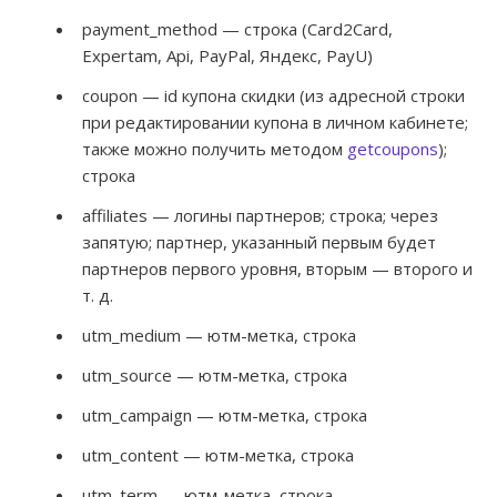
payment_method — строка (Card2Card,
Expertam, Api, PayPal, Яндекс, PayU)
coupon — id купона скидки (из адресной строки
при редактировании купона в личном кабинете;
также можно получить методом
getcoupons
);
строка
affiliates — логины партнеров; строка; через
запятую; партнер, указанный первым будет
партнеров первого уровня, вторым — второго и
т. д.
utm_medium — ютм-метка, строка
utm_source — ютм-метка, строка
utm_campaign — ютм-метка, строка
utm_content — ютм-метка, строка
utm_term — ютм-метка, строка