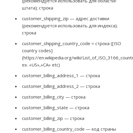
(рекомендуется использовать для области/
штата); строка
customer_shipping_zip — адрес доставки
(рекомендуется использовать для индекса);
строка
customer_shipping_country_code = строка ([ISO
country codes]
(https://en.wikipedia.org/wiki/List_of_ISO_3166_count
ex. «US»,»CA» etc)
customer_billing_address_1 — строка
customer_billing_address_2 — строка
customer_billing_city — строка
customer_billing_state — строка
customer_billing_zip — строка
customer_billing_country_code — код страны