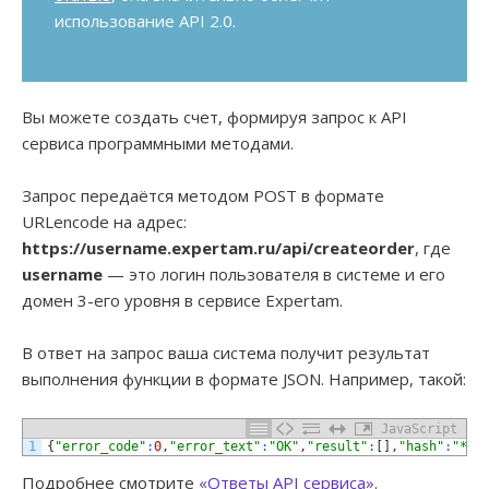
использование API 2.0.
Вы можете создать счет, формируя запрос к API
сервиса программными методами.
Запрос передаётся методом POST в формате
URLencode на адрес:
https://username.expertam.ru/api/createorder
, где
username
— это логин пользователя в системе и его
домен 3-его уровня в сервисе Expertam.
В ответ на запрос ваша система получит результат
выполнения функции в формате JSON. Например, такой:
JavaScript
1
{
"error_code"
:
0
,
"error_text"
:
"OK"
,
"result"
:
[
]
,
"hash"
:
"***
Подробнее смотрите
«Ответы API сервиса»
.