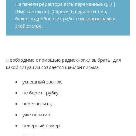
На панели редактора есть переменные ({…} |
{Имя контакта | {Сбросить пароль} и т.д.),
более подробно о их работе
мы рассказали в
этой статье
.
Необходимо с помощью радиокнопки выбрать, для
какой ситуации создается шаблон письма:
успешный звонок;
не берет трубку;
перезвонить;
уже оплатил;
неверный номер;