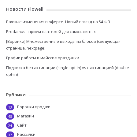
Новости Flowell
Важные изменения в оферте. Новый взгляд на 54-ФЗ
Prodamus - прием платежей для самозанятых
[Воронки] Множественные выходы из блоков (следующая
страница, nextpage)
График работы в майские праздники
Подписка без активации (single opt-in) vs с активацией (double
opt-in)
Рубрики
Воронки продаж
13
Магазин
45
Сайт
24
Рассылки
37