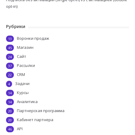
opt-in)
Рубрики
Воронки продаж
13
Магазин
45
Сайт
24
Рассылки
37
CRM
22
Задачи
4
Курсы
14
Аналитика
14
Партнерская программа
20
Кабинет партнера
20
API
46