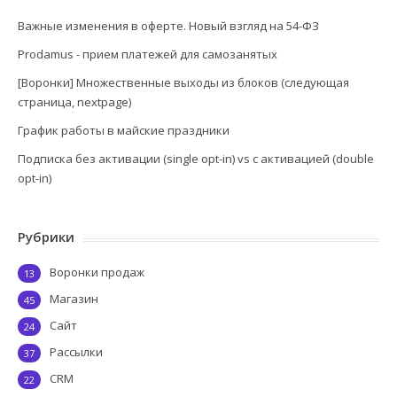
Важные изменения в оферте. Новый взгляд на 54-ФЗ
Prodamus - прием платежей для самозанятых
[Воронки] Множественные выходы из блоков (следующая
страница, nextpage)
График работы в майские праздники
Подписка без активации (single opt-in) vs с активацией (double
opt-in)
Рубрики
Воронки продаж
13
Магазин
45
Сайт
24
Рассылки
37
CRM
22